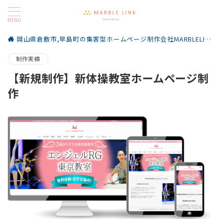
MENU
岡山県倉敷市,早島町の集客型ホームページ制作会社MARBLELINK
制作実績
【新規制作】新体操教室ホームページ制
作