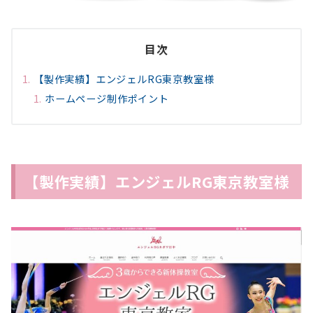
目次
【製作実績】エンジェルRG東京教室様
ホームページ制作ポイント
【製作実績】エンジェルRG東京教室様