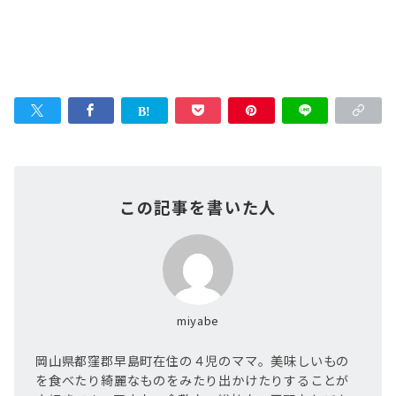
この記事を書いた人
miyabe
岡山県都窪郡早島町在住の４児のママ。美味しいもの
を食べたり綺麗なものをみたり出かけたりすることが