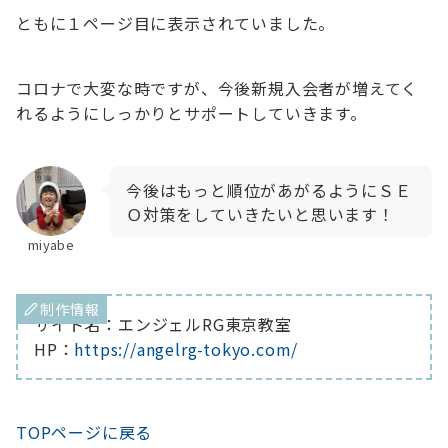
ともに１ページ目に表示されていました。
コロナで大変な時ですが、今後新規入会者が増えてく
れるようにしっかりとサポートしていきます。
今後はもっと順位があがるようにＳＥ
Ｏ対策をしていきたいと思います！
miyabe
制作情報
サイト名：エンジェルRG東京教室
HP：
https://angelrg-tokyo.com/
TOPページに戻る