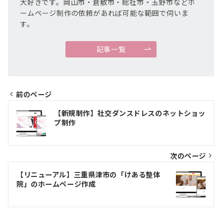
大好きです。岡山市・倉敷市・総社市・玉野市などホ
ームページ制作の依頼があれば可能な範囲で伺いま
す。
記事一覧
前のページ
投
【新規制作】社交ダンスドレスのネットショッ
稿
プ制作
ナ
ビ
次のページ
ゲ
【リニューアル】三重県津市の「けある整体
院」のホームページ作成
ー
シ