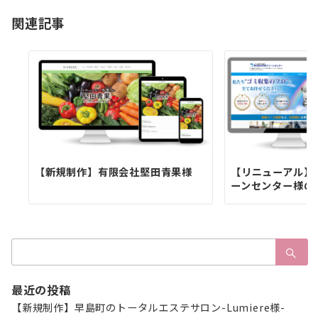
ョ
関連記事
ン
【新規制作】有限会社堅田青果様
【リニューアル】
ーンセンター様の
検
索：
最近の投稿
【新規制作】早島町のトータルエステサロン-Lumiere様-