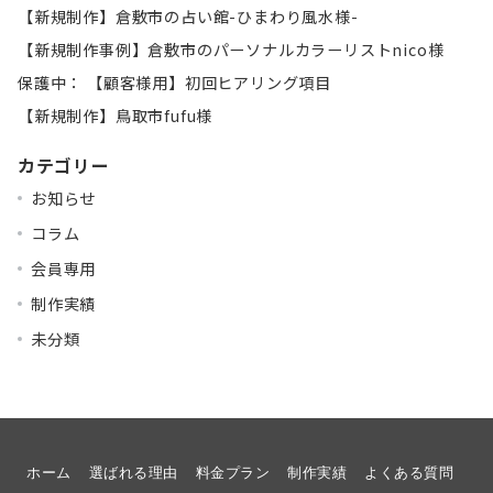
【新規制作】倉敷市の占い館-ひまわり風水様-
【新規制作事例】倉敷市のパーソナルカラーリストnico様
保護中： 【顧客様用】初回ヒアリング項目
【新規制作】鳥取市fufu様
カテゴリー
お知らせ
コラム
会員専用
制作実績
未分類
ホーム
選ばれる理由
料金プラン
制作実績
よくある質問