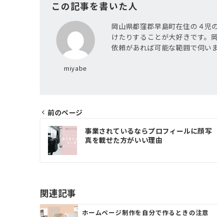
この記事を書いた人
岡山県都窪郡早島町在住の４児
けたりすることが大好きです。
依頼があれば可能な範囲で伺い
miyabe
前のページ
投
事業されているならプロフィールに顔写
稿
真を載せた方がいい理由
ナ
ビ
ゲ
関連記事
ー
ホームページ制作を自分で作るときの注意